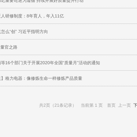
书记重要论述为遵循 持续开展好质量提升行动
人研修制度：8年育人，年入11亿
怎么“创” 习近平指明方向
质量官之路
等16个部门关于开展2020年全国“质量月”活动的通知
奖】格力电器：像修炼生命一样修炼产品质量
共2页（21条记录） 当前第 1 页 首页 上一页